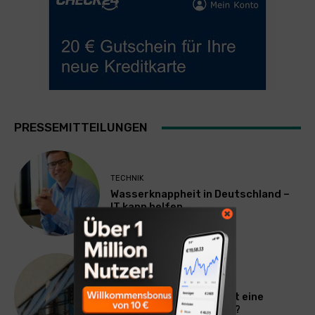
PRESSEMITTEILUNGEN
TECHNIK
Wasserknappheit in Deutschland –
IT kann helfen
ALLGEMEIN
Hitze in der Wohnung: Ist eine
Mietminderung möglich?