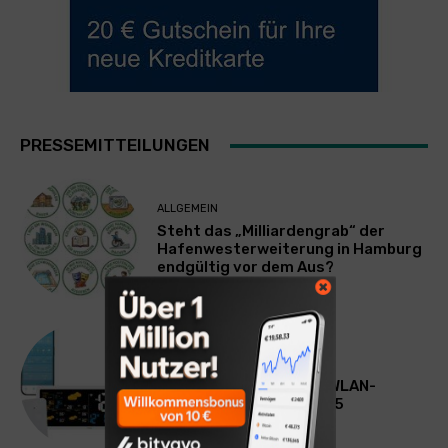
PRESSEMITTEILUNGEN
ALLGEMEIN
Steht das „Milliardengrab“ der
Hafenwesterweiterung in Hamburg
endgültig vor dem Aus?
ALLGEMEIN
Luminea Home Control WLAN-
Wetterstation FWS-1205