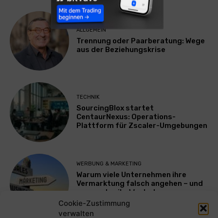
ALLGEMEIN
Trennung oder Paarberatung: Wege
aus der Beziehungskrise
TECHNIK
SourcingBlox startet
CentaurNexus: Operations-
Plattform für Zscaler-Umgebungen
WERBUNG & MARKETING
Warum viele Unternehmen ihre
Vermarktung falsch angehen – und
warum das ihr Wachstum
ausbremst
Cookie-Zustimmung
verwalten