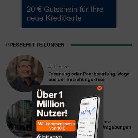
PRESSEMITTEILUNGEN
ALLGEMEIN
Trennung oder Paarberatung: Wege
aus der Beziehungskrise
TECHNIK
SourcingBlox startet
CentaurNexus: Operations-
Plattform für Zscaler-Umgebungen