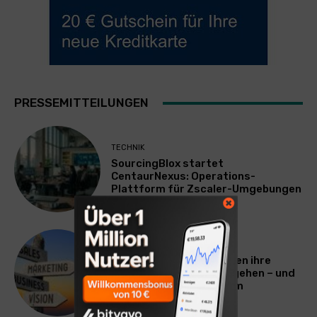
PRESSEMITTEILUNGEN
TECHNIK
SourcingBlox startet
CentaurNexus: Operations-
Plattform für Zscaler-Umgebungen
WERBUNG & MARKETING
Warum viele Unternehmen ihre
Vermarktung falsch angehen – und
warum das ihr Wachstum
ausbremst