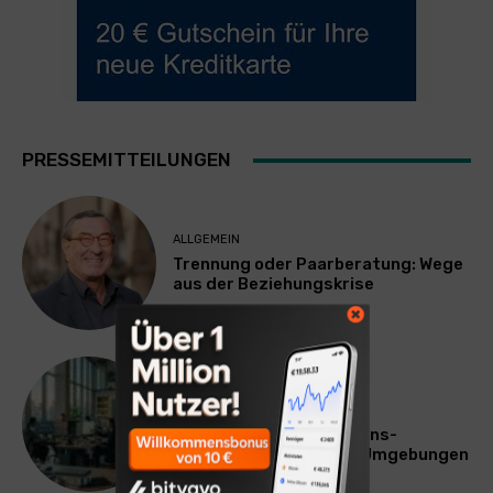
PRESSEMITTEILUNGEN
ALLGEMEIN
Trennung oder Paarberatung: Wege
aus der Beziehungskrise
TECHNIK
SourcingBlox startet
CentaurNexus: Operations-
Plattform für Zscaler-Umgebungen