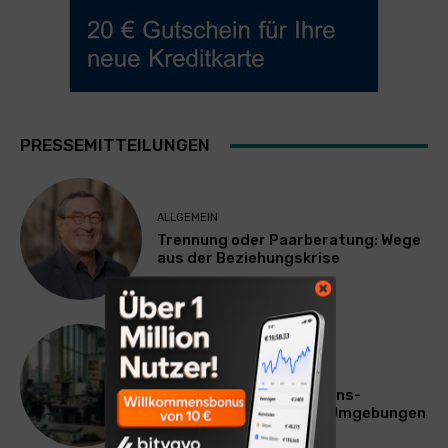
PRESSEMITTEILUNGEN
ALLGEMEIN
Trennung oder Paarberatung: Wege
aus der Beziehungskrise
TECHNIK
SourcingBlox startet
CentaurNexus: Operations-
Plattform für Zscaler-Umgebungen