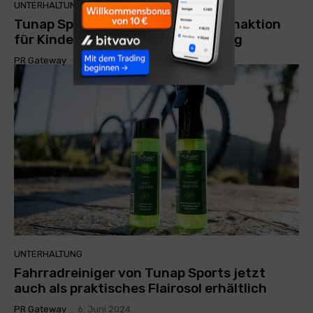
UNTERHALTUNG
Tunap Sports unterstützt Spendenaktion
für Kinderkrebshilfe BALU Altötting
PR Gateway
-
17. Juni 2024
UNTERHALTUNG
Fahrradreiniger von Tunap Sports jetzt
auch als praktisches Flairosol erhältlich
PR Gateway
-
6. Juni 2024