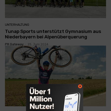
UNTERHALTUNG
Tunap Sports unterstützt Gymnasium aus
Niederbayern bei Alpenüberquerung
PR Gateway
-
25. Juni 2024