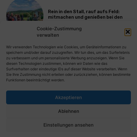
Rein in den Stall, rauf aufs Feld:
mitmachen und genießen bei den
Bayerischen Bio-Erlebnistagen
Cookie-Zustimmung
verwalten
Mehr laden
Wir verwenden Technologien wie Cookies, um Geräteinformationen zu
speichern und/oder darauf zuzugreifen. Wir tun dies, um das Surferlebnis
zu verbessern und um personalisierte Werbung anzuzeigen. Wenn Sie
diesen Technologien zustimmen, können wir Daten wie das
Surfverhalten oder eindeutige IDs auf dieser Website verarbeiten. Wenn
Sie Ihre Zustimmung nicht erteilen oder zurückziehen, können bestimmte
Funktionen beeinträchtigt werden.
Akzeptieren
PresseWorld.de | Das globale PressePortal im Internet. Kostenlos
Ablehnen
wichtige PresseMitteilungen auf PresseWorld veröffentlichen.
Einstellungen ansehen
© Copyright 2023 - Presseworld.de