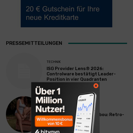
PRESSEMITTEILUNGEN
TECHNIK
ISG Provider Lens® 2026:
Controlware bestätigt Leader-
Position in vier Quadranten
LIFESTYLE
Neue Speidel-Serie Bambou: Retro-
Poesie für den Alltag