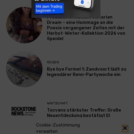
LIFESTYLE
Presseinformation: Victorian
Dream – eine Hommage an die
Poesie vergangener Zeiten mit der
Herbst-Winter-Kollektion 2026 von
Speidel
REISEN
Bye bye Formel 1: Zandvoort lädt zu
legendärer Renn-Partywoche ein
WIRTSCHAFT
Tocvans stärkster Treffer: Große
Neuentdeckung bestätigt El
Mezquite als neue wichtige Zone
Cookie-Zustimmung
verwalten