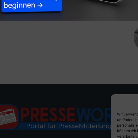
Wir verwend
und/oder da
personalisi
können wir 
verarbeiten