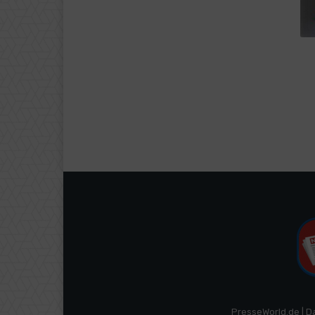
PresseWorld.de | D