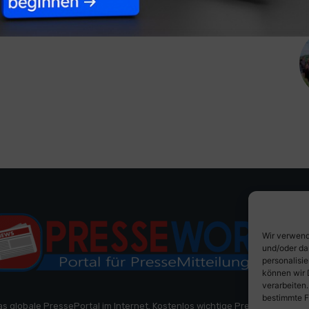
Wir verwend
und/oder da
personalisi
können wir 
verarbeiten
bestimmte F
as globale PressePortal im Internet. Kostenlos wichtige PresseMitteilun