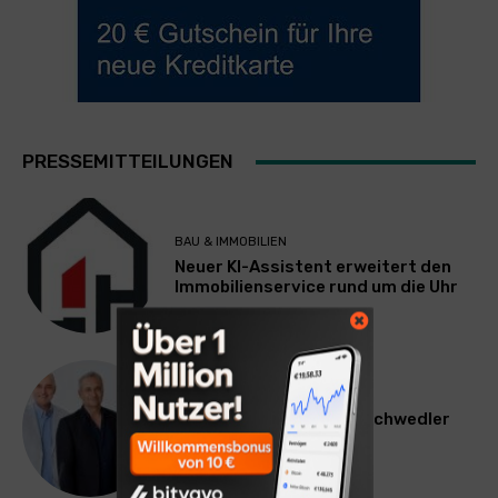
PRESSEMITTEILUNGEN
BAU & IMMOBILIEN
Neuer KI-Assistent erweitert den
Immobilienservice rund um die Uhr
WERBUNG & MARKETING
Willi Arsan & Christoph Schwedler
werden münchen.tv-
Geschäftsführer