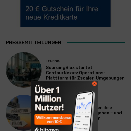
PRESSEMITTEILUNGEN
TECHNIK
SourcingBlox startet
CentaurNexus: Operations-
Plattform für Zscaler-Umgebungen
WERBUNG & MARKETING
Warum viele Unternehmen ihre
Vermarktung falsch angehen – und
warum das ihr Wachstum
ausbremst