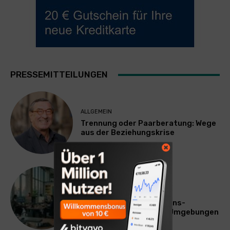
PRESSEMITTEILUNGEN
ALLGEMEIN
Trennung oder Paarberatung: Wege
aus der Beziehungskrise
TECHNIK
SourcingBlox startet
CentaurNexus: Operations-
Plattform für Zscaler-Umgebungen