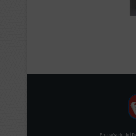
PresseWorld.de | D