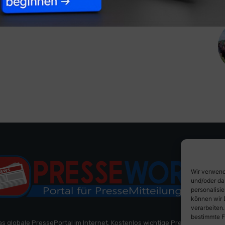
Wir verwend
und/oder da
personalisi
können wir 
verarbeiten
bestimmte F
as globale PressePortal im Internet. Kostenlos wichtige PresseMitteilun