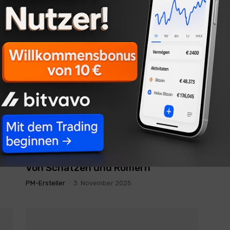
Gold als Wertspeicher und
Diversifikation top
PM-Ersteller
-
20. November 2025
WIRTSCHAFT
Von Schätzen und Römern
PM-Ersteller
-
3. November 2025