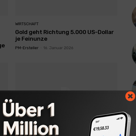
WIRTSCHAFT
Gold geht Richtung 5.000 US-Dollar
je Feinunze
ge
PM-Ersteller
-
16. Januar 2026
WIRTSCHAFT