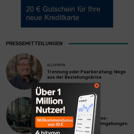
PRESSEMITTEILUNGEN
ALLGEMEIN
Trennung oder Paarberatung: Wege
aus der Beziehungskrise
TECHNIK
SourcingBlox startet
CentaurNexus: Operations-
Plattform für Zscaler-Umgebungen