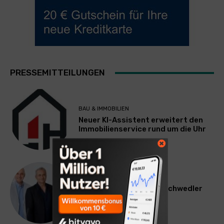
PRESSEMITTEILUNGEN
BAU & IMMOBILIEN
Neuer KI-Assistent erweitert den
Immobilienservice rund um die Uhr
WERBUNG & MARKETING
Willi Arsan & Christoph Schwedler
werden münchen.tv-
Geschäftsführer