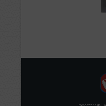
PresseWorld.de | D