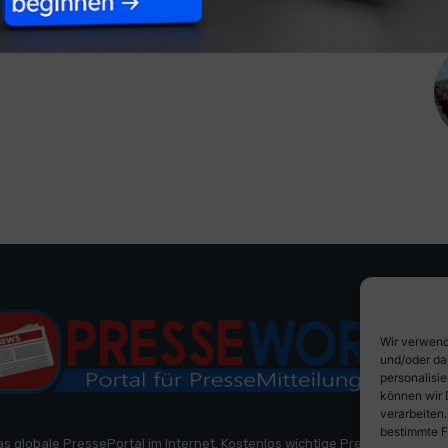
Wir verwend
und/oder da
personalisi
können wir 
verarbeiten
bestimmte F
as globale PressePortal im Internet. Kostenlos wichtige PresseMitteilun