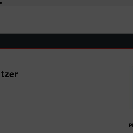
en
tzer
P