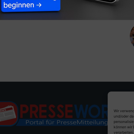
Wir verwend
und/oder da
personalisi
können wir 
verarbeiten