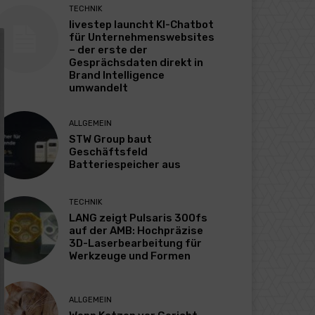
TECHNIK
livestep launcht KI-Chatbot
für Unternehmenswebsites
– der erste der
Gesprächsdaten direkt in
Brand Intelligence
umwandelt
ALLGEMEIN
STW Group baut
Geschäftsfeld
Batteriespeicher aus
TECHNIK
LANG zeigt Pulsaris 300fs
auf der AMB: Hochpräzise
3D-Laserbearbeitung für
Werkzeuge und Formen
ALLGEMEIN