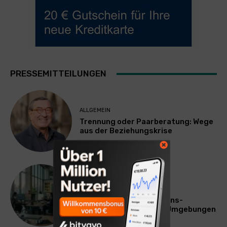
PRESSEMITTEILUNGEN
ALLGEMEIN
Trennung oder Paarberatung: Wege
aus der Beziehungskrise
TECHNIK
SourcingBlox startet
CentaurNexus: Operations-
Plattform für Zscaler-Umgebungen