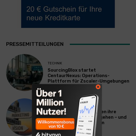
PRESSEMITTEILUNGEN
TECHNIK
SourcingBlox startet
CentaurNexus: Operations-
Plattform für Zscaler-Umgebungen
WERBUNG & MARKETING
Warum viele Unternehmen ihre
Vermarktung falsch angehen – und
warum das ihr Wachstum
ausbremst