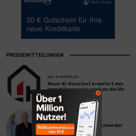
PRESSEMITTEILUNGEN
BAU & IMMOBILIEN
Neuer KI-Assistent erweitert den
Immobilienservice rund um die Uhr
WERBUNG & MARKETING
Willi Arsan & Christoph Schwedler
werden münchen.tv-