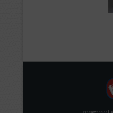
PresseWorld.de | D