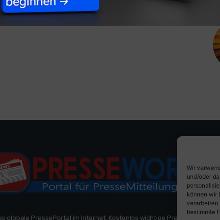
Wir verwend
und/oder da
personalisi
können wir 
verarbeiten
bestimmte F
as globale PressePortal im Internet. Kostenlos wichtige PresseMitteilun