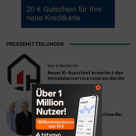
PRESSEMITTEILUNGEN
BAU & IMMOBILIEN
Neuer KI-Assistent erweitert den
Immobilienservice rund um die Uhr
WERBUNG & MARKETING
Willi Arsan & Christoph Schwedler
werden münchen.tv-
Geschäftsführer