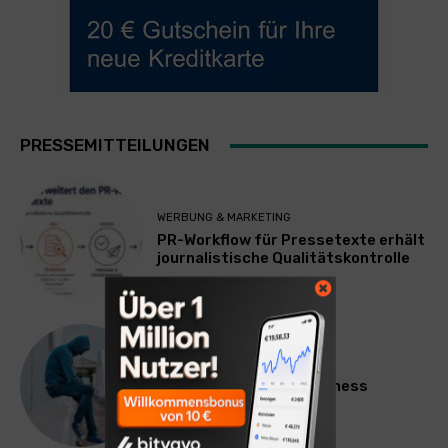
PRESSEMITTEILUNGEN
WERBUNG & MARKETING
PR-Workflow für Pressetexte erhält
journalistische Qualitätskontrolle
LIFESTYLE
Mateo Diem: Male Loneliness
Epidemic