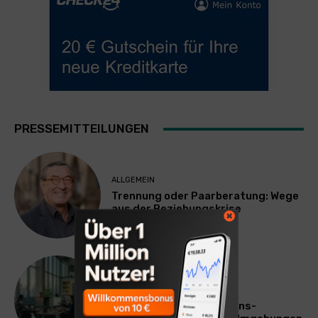
PRESSEMITTEILUNGEN
ALLGEMEIN
Trennung oder Paarberatung: Wege
aus der Beziehungskrise
TECHNIK
SourcingBlox startet
CentaurNexus: Operations-