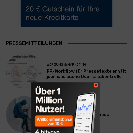
PRESSEMITTEILUNGEN
WERBUNG & MARKETING
PR-Workflow für Pressetexte erhält
journalistische Qualitätskontrolle
LIFESTYLE
Mateo Diem: Male Loneliness
Epidemic