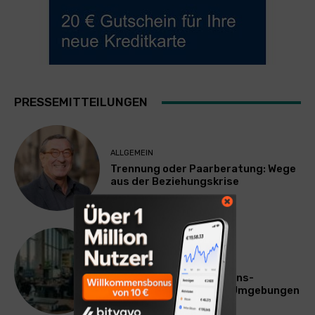
PRESSEMITTEILUNGEN
ALLGEMEIN
Trennung oder Paarberatung: Wege
aus der Beziehungskrise
TECHNIK
SourcingBlox startet
CentaurNexus: Operations-
Plattform für Zscaler-Umgebungen