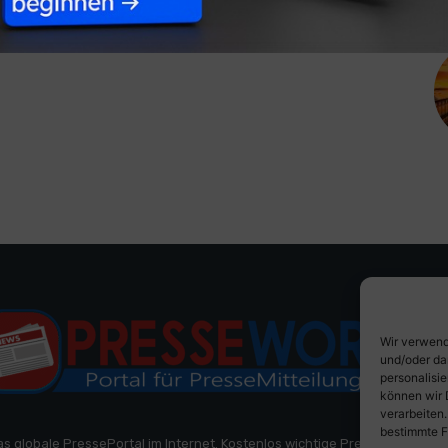
Wir verwend
und/oder da
personalisi
können wir 
verarbeiten
bestimmte F
as globale PressePortal im Internet. Kostenlos wichtige PresseMitteilun