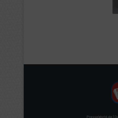
PresseWorld.de | D