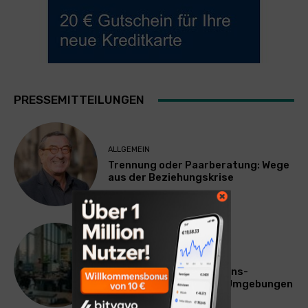
PRESSEMITTEILUNGEN
ALLGEMEIN
Trennung oder Paarberatung: Wege
aus der Beziehungskrise
TECHNIK
SourcingBlox startet
CentaurNexus: Operations-
Plattform für Zscaler-Umgebungen