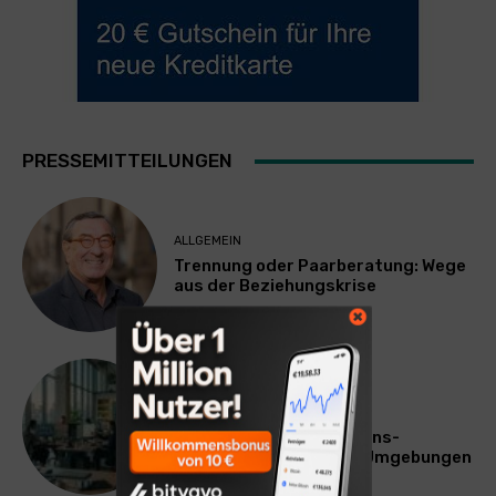
PRESSEMITTEILUNGEN
ALLGEMEIN
Trennung oder Paarberatung: Wege
aus der Beziehungskrise
TECHNIK
SourcingBlox startet
CentaurNexus: Operations-
Plattform für Zscaler-Umgebungen