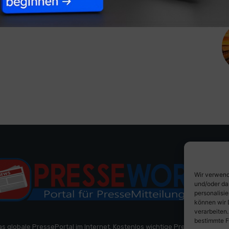
Wir verwend
und/oder da
personalisi
können wir 
verarbeiten
bestimmte F
as globale PressePortal im Internet. Kostenlos wichtige PresseMitteilun