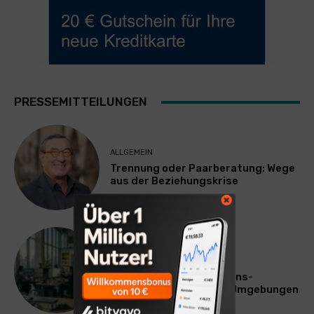
PRESSEMITTEILUNGEN
ALLGEMEIN
Trennung oder Paarberatung: Wege
aus der Beziehungskrise
TECHNIK
SourcingBlox startet
CentaurNexus: Operations-
Plattform für Zscaler-Umgebungen