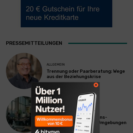
PRESSEMITTEILUNGEN
ALLGEMEIN
Trennung oder Paarberatung: Wege
aus der Beziehungskrise
TECHNIK
SourcingBlox startet
CentaurNexus: Operations-
Plattform für Zscaler-Umgebungen