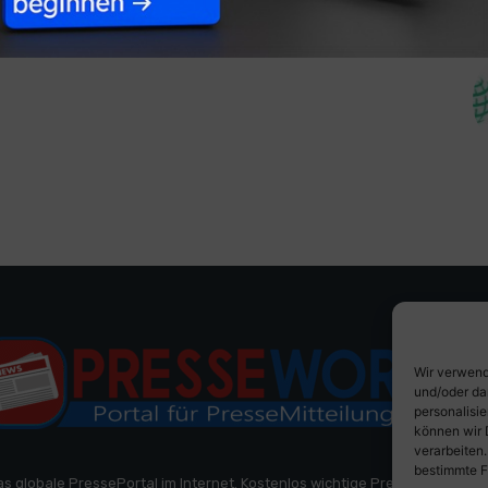
Wir verwend
und/oder da
personalisi
können wir 
verarbeiten
bestimmte F
as globale PressePortal im Internet. Kostenlos wichtige PresseMitteilun