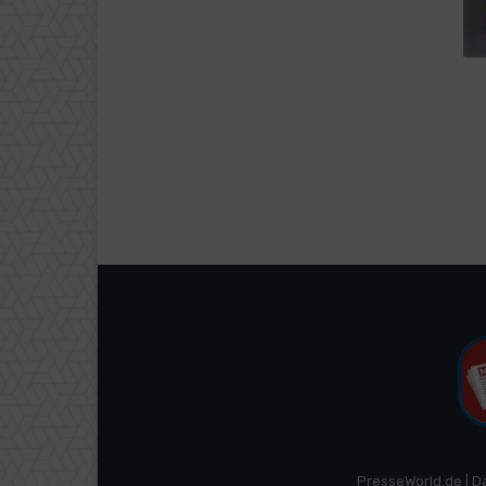
PresseWorld.de | D