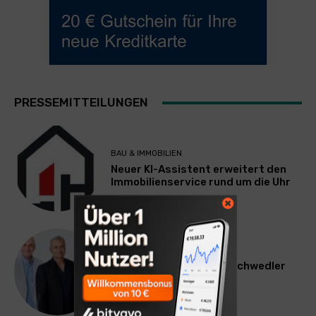
PRESSEMITTEILUNGEN
BAU & IMMOBILIEN
Neuer KI-Assistent erweitert den
Immobilienservice rund um die Uhr
WERBUNG & MARKETING
Willi Arsan & Christoph Schwedler
werden münchen.tv-
Geschäftsführer