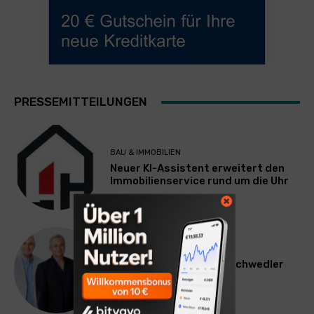
PRESSEMITTEILUNGEN
BAU & IMMOBILIEN
Neuer KI-Assistent erweitert den
Immobilienservice rund um die Uhr
WERBUNG & MARKETING
Willi Arsan & Christoph Schwedler
werden münchen.tv-
Geschäftsführer