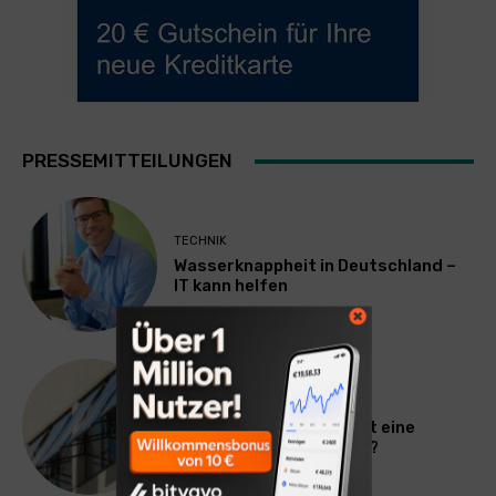
PRESSEMITTEILUNGEN
TECHNIK
Wasserknappheit in Deutschland –
IT kann helfen
ALLGEMEIN
Hitze in der Wohnung: Ist eine
Mietminderung möglich?