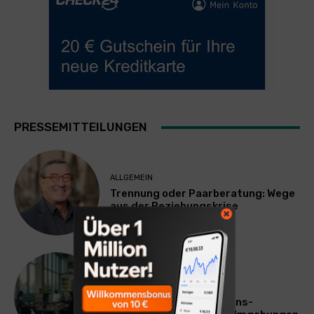
PRESSEMITTEILUNGEN
ALLGEMEIN
Trennung oder Paarberatung: Wege
aus der Beziehungskrise
TECHNIK
SourcingBlox startet
CentaurNexus: Operations-