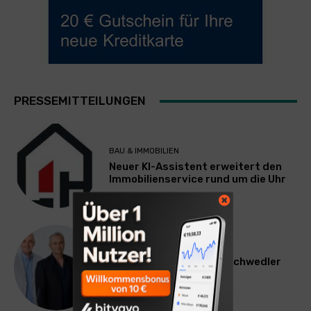
PRESSEMITTEILUNGEN
BAU & IMMOBILIEN
Neuer KI-Assistent erweitert den
Immobilienservice rund um die Uhr
WERBUNG & MARKETING
Willi Arsan & Christoph Schwedler
werden münchen.tv-
Geschäftsführer