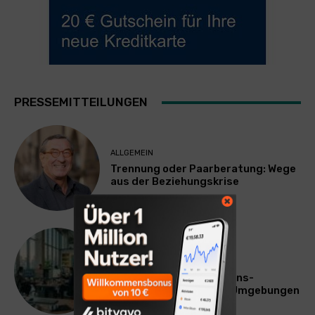
PRESSEMITTEILUNGEN
ALLGEMEIN
Trennung oder Paarberatung: Wege
aus der Beziehungskrise
TECHNIK
SourcingBlox startet
CentaurNexus: Operations-
Plattform für Zscaler-Umgebungen