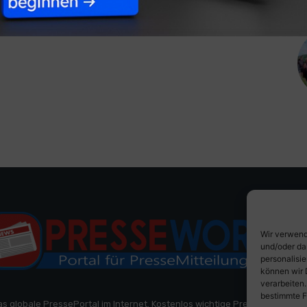
Wir verwend
und/oder da
personalisi
können wir 
verarbeiten
bestimmte F
as globale PressePortal im Internet. Kostenlos wichtige PresseMitteilun