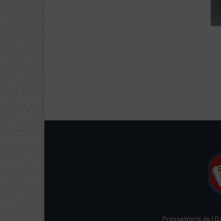
PresseWorld.de | D