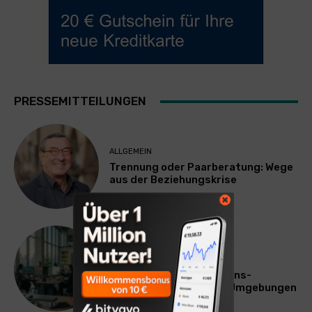
PRESSEMITTEILUNGEN
ALLGEMEIN
Trennung oder Paarberatung: Wege
aus der Beziehungskrise
TECHNIK
SourcingBlox startet
CentaurNexus: Operations-
Plattform für Zscaler-Umgebungen