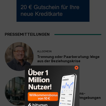
PRESSEMITTEILUNGEN
ALLGEMEIN
Trennung oder Paarberatung: Wege
aus der Beziehungskrise
TECHNIK
SourcingBlox startet
CentaurNexus: Operations-
Plattform für Zscaler-Umgebungen