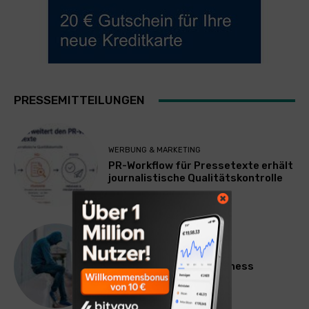
PRESSEMITTEILUNGEN
WERBUNG & MARKETING
PR-Workflow für Pressetexte erhält
journalistische Qualitätskontrolle
LIFESTYLE
Mateo Diem: Male Loneliness
Epidemic