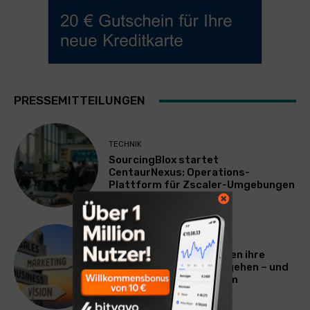
PRESSEMITTEILUNGEN
TECHNIK
SourcingBlox startet
CentaurNexus: Operations-
Plattform für Zscaler-Umgebungen
WERBUNG & MARKETING
Warum viele Unternehmen ihre
Vermarktung falsch angehen – und
warum das ihr Wachstum
ausbremst