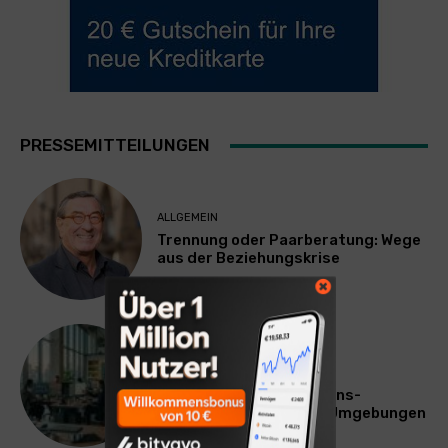
PRESSEMITTEILUNGEN
ALLGEMEIN
Trennung oder Paarberatung: Wege
aus der Beziehungskrise
TECHNIK
SourcingBlox startet
CentaurNexus: Operations-
Plattform für Zscaler-Umgebungen