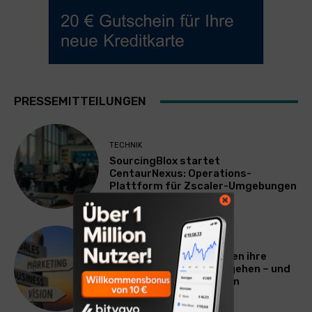
PRESSEMITTEILUNGEN
TECHNIK
SourcingBlox startet
CentaurNexus: Operations-
Plattform für Zscaler-Umgebungen
WERBUNG & MARKETING
Warum viele Unternehmen ihre
Vermarktung falsch angehen – und
warum das ihr Wachstum
ausbremst