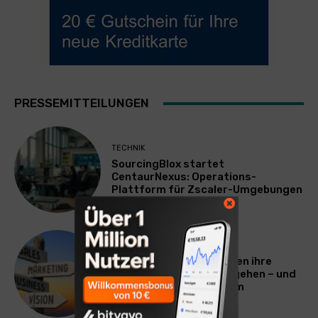
PRESSEMITTEILUNGEN
TECHNIK
SourcingBlox startet
CentaurNexus: Operations-
Plattform für Zscaler-Umgebungen
WERBUNG & MARKETING
Warum viele Unternehmen ihre
Vermarktung falsch angehen – und
warum das ihr Wachstum
ausbremst