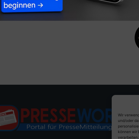
Wir verwend
und/oder da
personalisi
können wir 
verarbeiten